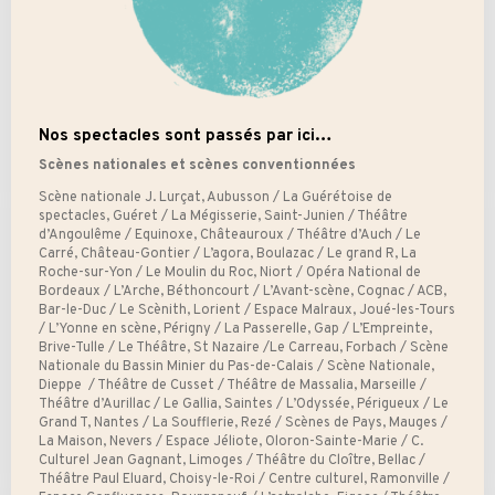
Nos spectacles sont passés par ici…
Scènes nationales et scènes conventionnées
Scène nationale J. Lurçat, Aubusson / La Guérétoise de
spectacles, Guéret / La Mégisserie, Saint-Junien / Théâtre
d’Angoulême / Equinoxe, Châteauroux / Théâtre d’Auch / Le
Carré, Château-Gontier / L’agora, Boulazac / Le grand R, La
Roche-sur-Yon / Le Moulin du Roc, Niort / Opéra National de
Bordeaux / L’Arche, Béthoncourt / L’Avant-scène, Cognac / ACB,
Bar-le-Duc / Le Scènith, Lorient / Espace Malraux, Joué-les-Tours
/ L’Yonne en scène, Périgny / La Passerelle, Gap / L’Empreinte,
Brive-Tulle / Le Théâtre, St Nazaire /Le Carreau, Forbach / Scène
Nationale du Bassin Minier du Pas-de-Calais / Scène Nationale,
Dieppe
/ Théâtre de Cusset / Théâtre de Massalia, Marseille /
Théâtre d’Aurillac / Le Gallia, Saintes / L’Odyssée, Périgueux / Le
Grand T, Nantes / La Soufflerie, Rezé / Scènes de Pays, Mauges /
La Maison, Nevers / Espace Jéliote, Oloron-Sainte-Marie / C.
Culturel Jean Gagnant, Limoges / Théâtre du Cloître, Bellac /
Théâtre Paul Eluard, Choisy-le-Roi / Centre culturel, Ramonville /