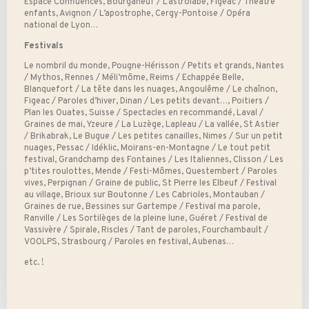
Espace Confluences, Bourganeuf / L’astrolabe, Figeac / Théâtre
enfants, Avignon / L’apostrophe, Cergy-Pontoise / Opéra
national de Lyon…
Festivals
Le nombril du monde, Pougne-Hérisson / Petits et grands, Nantes
/ Mythos, Rennes / Méli’môme, Reims / Echappée Belle,
Blanquefort / La tête dans les nuages, Angoulême / Le chaînon,
Figeac / Paroles d’hiver, Dinan / Les petits devant…, Poitiers /
Plan les Ouates, Suisse / Spectacles en recommandé, Laval /
Graines de mai, Yzeure / La Luzège, Lapleau / La vallée, St Astier
/ Brikabrak, Le Bugue / Les petites canailles, Nimes / Sur un petit
nuages, Pessac / Idéklic, Moirans-en-Montagne / Le tout petit
festival, Grandchamp des Fontaines / Les Italiennes, Clisson / Les
p’tites roulottes, Mende / Festi-Mômes, Questembert / Paroles
vives, Perpignan / Graine de public, St Pierre les Elbeuf / Festival
au village, Brioux sur Boutonne / Les Cabrioles, Montauban /
Graines de rue, Bessines sur Gartempe / Festival ma parole,
Ranville / Les Sortilèges de la pleine lune, Guéret / Festival de
Vassivère / Spirale, Riscles / Tant de paroles, Fourchambault /
VOOLPS, Strasbourg / Paroles en festival, Aubenas…
etc. !