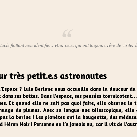
acle flottant non identifié… Pour ceux qui ont toujours rêvé de visiter 
r très petit.e.s astronautes
l’Espace ? Lulu Berlune vous accueille dans la douceur du 
 dans ses bottes. Dans l’espace, ses pensées tournicotent…
s. Et quand elle ne sait pas quoi faire, elle observe le t
nuage de plumes. Avec sa longue-vue télescopique, elle d
pas la berlue ! Les planètes ont la bougeotte, des méduse
Héron Noir ! Personne ne l’a jamais vu, car il vit de l’autr