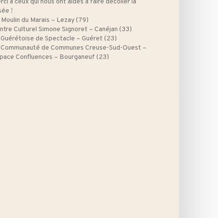
rci à ceux qui nous ont aidés à faire décoller la
sée !
 Moulin du Marais – Lezay (79)
ntre Culturel Simone Signoret – Canéjan (33)
 Guérétoise de Spectacle – Guéret (23)
 Communauté de Communes Creuse-Sud-Ouest –
pace Confluences – Bourganeuf (23)