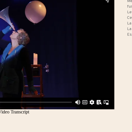
Me
fu
Le
Ce
La
La
Es