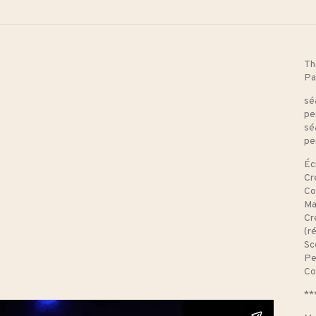
Th
Pa
sé
pe
sé
pe
Éc
Cr
Co
Ma
Cr
(r
Sc
Pe
Co
**