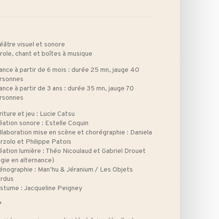
éâtre visuel et sonore
role, chant et boîtes à musique
ance à partir de 6 mois : durée 25 mn, jauge 40
rsonnes
ance à partir de 3 ans : durée 35 mn, jauge 70
rsonnes
riture et jeu : Lucie Catsu
éation sonore : Estelle Coquin
llaboration mise en scène et chorégraphie : Daniela
rzolo et Philippe Patois
éation lumière : Théo Nicoulaud et Gabriel Drouet
égie en alternance)
énographie : Man’hu & Jéranium / Les Objets
rdus
stume : Jacqueline Peigney
*