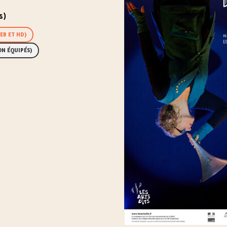
s)
EB ET HD)
ON ÉQUIPÉS)